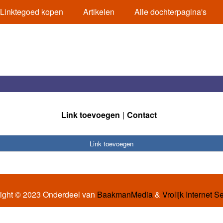
Linktegoed kopen
Artikelen
Alle dochterpagina's
Link toevoegen
Contact
Link toevoegen
ight © 2023 Onderdeel van
BaakmanMedia
&
Vrolijk Internet S